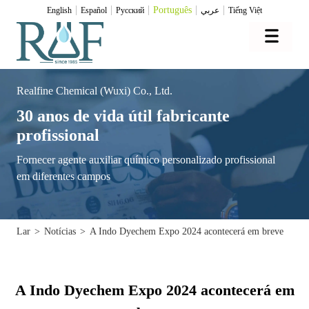
Português
English
Español
Pусский
عربي
Tiếng Việt
Realfine Chemical (Wuxi) Co., Ltd.
30 anos de vida útil fabricante
profissional
Fornecer agente auxiliar químico personalizado profissional
em diferentes campos
Lar
>
Notícias
>
A Indo Dyechem Expo 2024 acontecerá em breve
A Indo Dyechem Expo 2024 acontecerá em