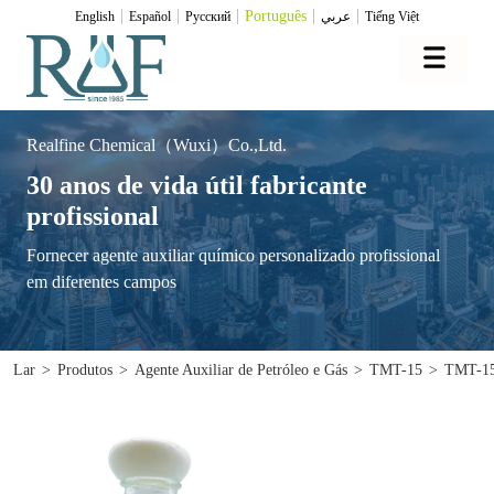
Português
English
Español
Pусский
عربي
Tiếng Việt
Realfine Chemical（Wuxi）Co.,Ltd.
30 anos de vida útil fabricante
profissional
Fornecer agente auxiliar químico personalizado profissional
em diferentes campos
Lar
>
Produtos
>
Agente Auxiliar de Petróleo e Gás
>
TMT-15
>
TMT-1